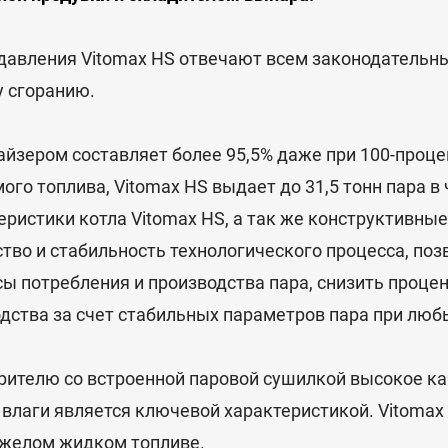
давления Vitomax HS отвечают всем законодательн
 сгоранию.
айзером составляет более 95,5% даже при 100-проце
го топлива, Vitomax HS выдает до 31,5 тонн пара в 
ристики котла Vitomax HS, а так же конструктивны
тво и стабильность технологического процесса, по
ы потребления и производства пара, снизить процен
дства за счет стабильных параметров пара при любы
ителю со встроенной паровой сушилкой высокое ка
лаги является ключевой характеристикой. Vitomax
яжелом жидком топливе.