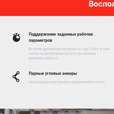
Воспо
Поддержание заданных рабочих
параметров
Во всем диапазоне нагрузок от 0 до 100%, в том
числе на малой мощности и при рваных
режимах работы
Парные угловые анкеры
Сокращение внутренних напряжений в котле