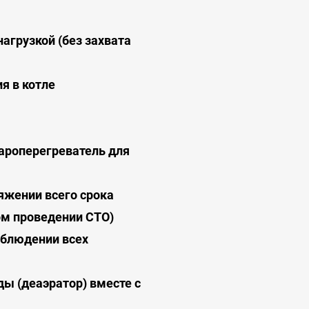
агрузкой (без захвата
я в котле
ароперегреватель для
яжении всего срока
ом проведении СТО)
облюдении всех
ы (деаэратор) вместе с