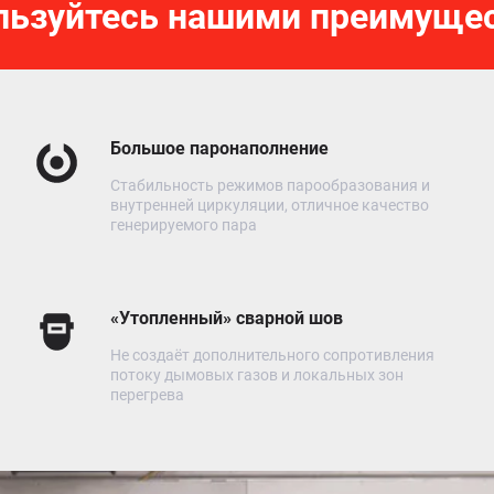
льзуйтесь нашими преимуще
Большое паронаполнение
Стабильность режимов парообразования и
внутренней циркуляции, отличное качество
генерируемого пара
«Утопленный» сварной шов
Не создаёт дополнительного сопротивления
потоку дымовых газов и локальных зон
перегрева