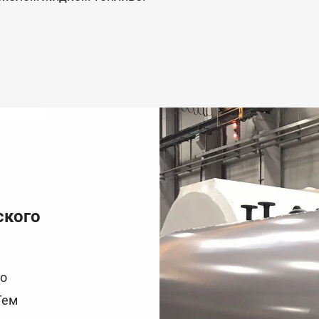
ского
во
Тем