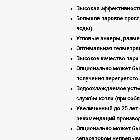
Высокая эффективност
Большое паровое простр
воды)
Угловые анкеры, разме
Оптимальная геометрия
Высокое качество пара
Опционально может бы
получения перегретого
Водоохлаждаемое устье
службы котла (при соб
Увеличенный до 25 лет 
рекомендаций производ
Опционально может быт
сепаратором непрерывн