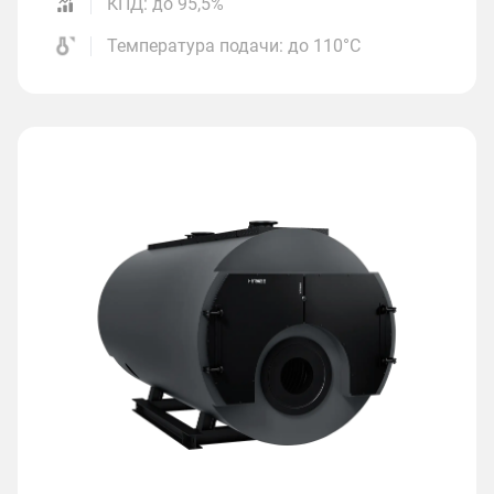
КПД: до 95,5%
Температура подачи: до 110°С