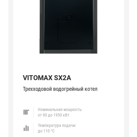
VITOMAX SX2A
Трехходовой водогрейный котел
Номинальная мощность:
от 90 до 1950 кВт
Температура подачи:
до 110 °C