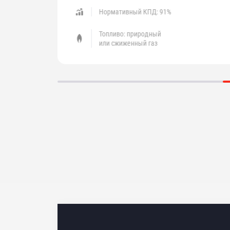
Нормативный КПД: 91%
Топливо: природный
или сжиженный газ