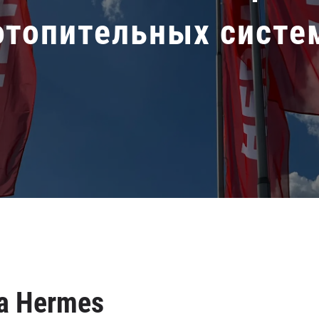
отопительных систе
а Hermes