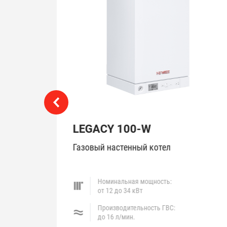
LEGACY 100-W
ел
Газовый настенный котел
Номинальная мощность:
от 12 до 34 кВт
Производительность ГВС:
до 16 л/мин.