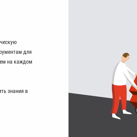
ическую
трументам для
ием на каждом
.
ть знания в