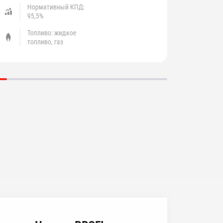
Нормативный КПД:
Но
95,5%
до
Топливо: жидкое
То
топливо, газ
пр