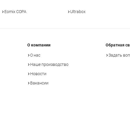
Eomix COPA
Ultrabox
О компании
Обратная св
О нас
Задать во
Наше производство
Новости
Вакансии