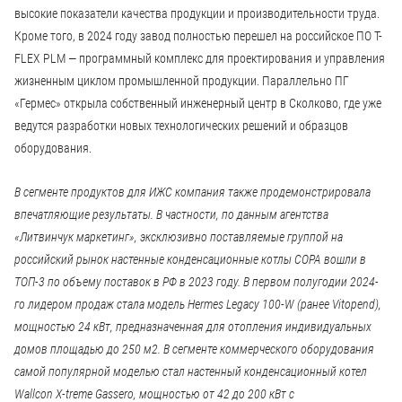
высокие показатели качества продукции и производительности труда.
Кроме того, в 2024 году завод полностью перешел на российское ПО T-
FLEX PLM — программный комплекс для проектирования и управления
жизненным циклом промышленной продукции. Параллельно ПГ
«Гермес» открыла собственный инженерный центр в Сколково, где уже
ведутся разработки новых технологических решений и образцов
оборудования.
В сегменте продуктов для ИЖС компания также продемонстрировала
впечатляющие результаты. В частности, по данным агентства
«Литвинчук маркетинг», эксклюзивно поставляемые группой на
российский рынок настенные конденсационные котлы СОРА вошли в
ТОП-3 по объему поставок в РФ в 2023 году. В первом полугодии 2024-
го лидером продаж стала модель Hermes Legacy 100-W (ранее Vitopend),
мощностью 24 кВт, предназначенная для отопления индивидуальных
домов площадью до 250 м2. В сегменте коммерческого оборудования
самой популярной моделью стал настенный конденсационный котел
Wallcon X-treme Gassero, мощностью от 42 до 200 кВт с